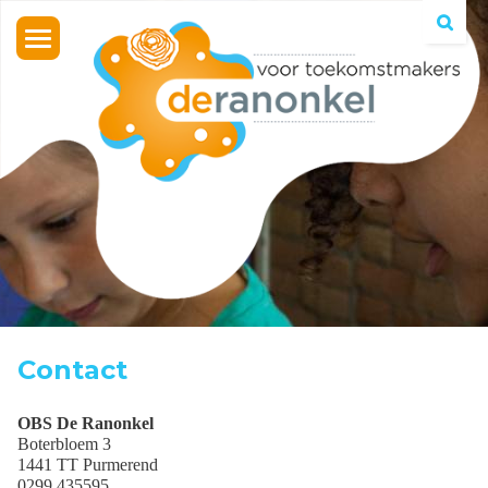
Toggle
navigation
Contact
OBS De Ranonkel
Boterbloem 3
1441 TT Purmerend
0299 435595