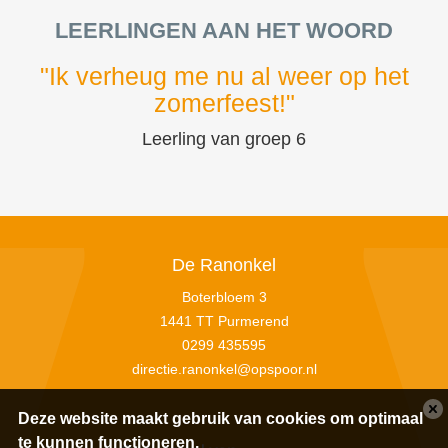
LEERLINGEN AAN HET WOORD
"Ik verheug me nu al weer op het
zomerfeest!"
Leerling van groep 6
De Ranonkel
Boterbloem 3
1441 TT Purmerend
0299 435595
directie.ranonkel@opspoor.nl
Deze website maakt gebruik van cookies om optimaal
te kunnen functioneren.